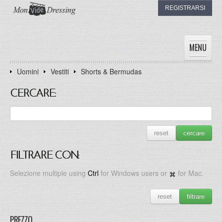
REGISTRARSI
MENU
Uomini
Vestiti
Shorts & Bermudas
HOME
DONNE
CERCARE:
UOMINI
BAMBINI
I DRESSING
reset
cercare
IL MIO DRESSING
FILTRARE CON:
Selezione multiple using
Ctrl
for Windows users or
for Mac.
reset
filtrare
PREZZO