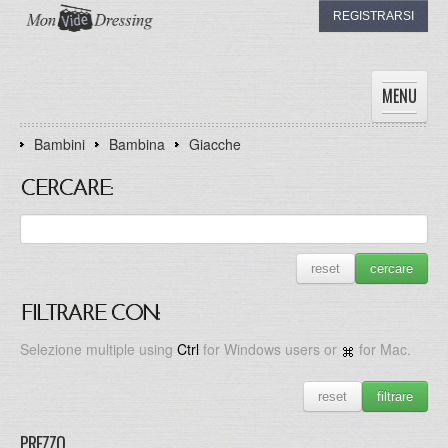
REGISTRARSI
MENU
Bambini
Bambina
Giacche
HOME
DONNE
CERCARE:
UOMINI
BAMBINI
I DRESSING
reset
cercare
IL MIO DRESSING
FILTRARE CON:
Selezione multiple using
Ctrl
for Windows users or
for Mac.
reset
filtrare
PREZZO