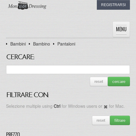
REGISTRARSI
MENU
Bambini
Bambino
Pantaloni
HOME
DONNE
CERCARE:
UOMINI
BAMBINI
I DRESSING
reset
cercare
IL MIO DRESSING
FILTRARE CON:
Selezione multiple using
Ctrl
for Windows users or
for Mac.
reset
filtrare
PREZZO