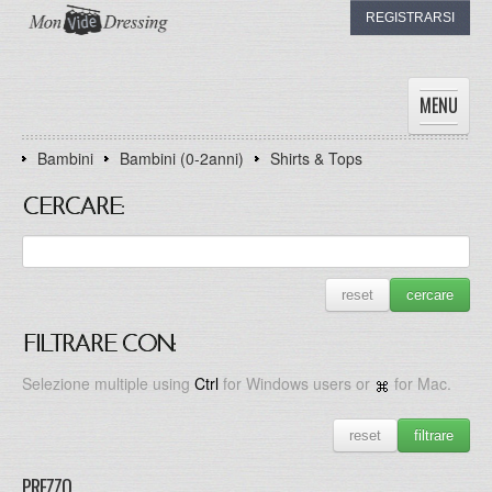
REGISTRARSI
MENU
Bambini
Bambini (0-2anni)
Shirts & Tops
HOME
DONNE
CERCARE:
UOMINI
BAMBINI
I DRESSING
reset
cercare
IL MIO DRESSING
FILTRARE CON:
Selezione multiple using
Ctrl
for Windows users or
for Mac.
reset
filtrare
PREZZO