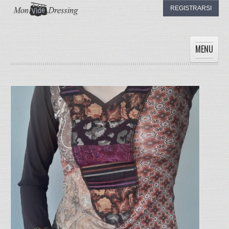
REGISTRARSI
MENU
HOME
DONNE
UOMINI
BAMBINI
I DRESSING
IL MIO DRESSING