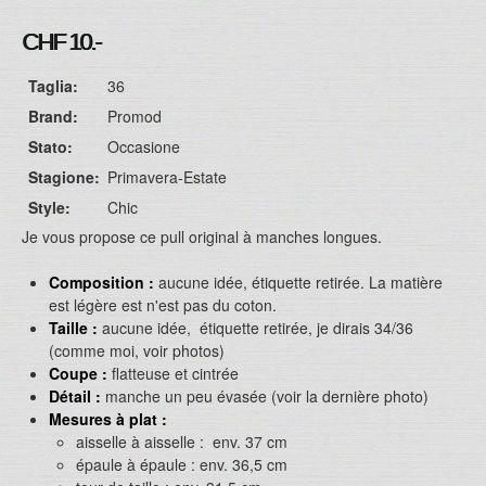
CHF 10.-
Taglia:
36
Brand:
Promod
Stato:
Occasione
Stagione:
Primavera-Estate
Style:
Chic
Je vous propose ce pull original à manches longues.
Composition :
aucune idée, étiquette retirée. La matière
est légère est n'est pas du coton.
Taille :
aucune idée, étiquette retirée, je dirais 34/36
(comme moi, voir photos)
Coupe :
flatteuse et cintrée
Détail :
manche un peu évasée (voir la dernière photo)
Mesures à plat :
aisselle à aisselle : env. 37 cm
épaule à épaule : env. 36,5 cm