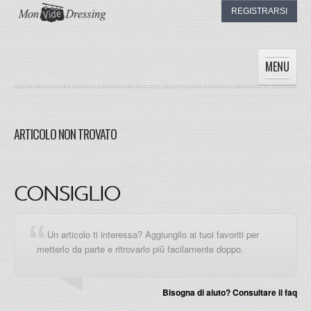
REGISTRARSI
MENU
HOME
DONNE
ARTICOLO NON TROVATO
UOMINI
BAMBINI
I DRESSING
CONSIGLIO
IL MIO DRESSING
Un articolo ti interessa? Aggiungilo ai tuoi favoriti per
metterlo da parte e ritrovarlo piû facilamente doppo.
Bisogna di aiuto? Consultare il faq