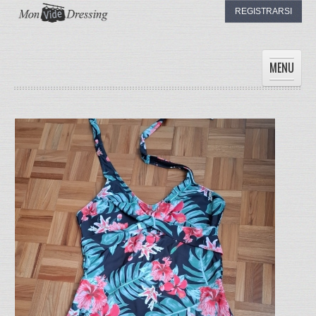
REGISTRARSI
MENU
HOME
DONNE
UOMINI
BAMBINI
I DRESSING
IL MIO DRESSING