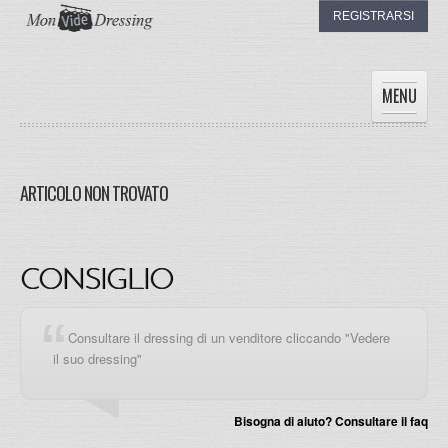
REGISTRARSI
MENU
HOME
DONNE
ARTICOLO NON TROVATO
UOMINI
BAMBINI
I DRESSING
CONSIGLIO
IL MIO DRESSING
Consultare il dressing di un venditore cliccando "Vedere
il suo dressing"
Bisogna di aiuto? Consultare il faq